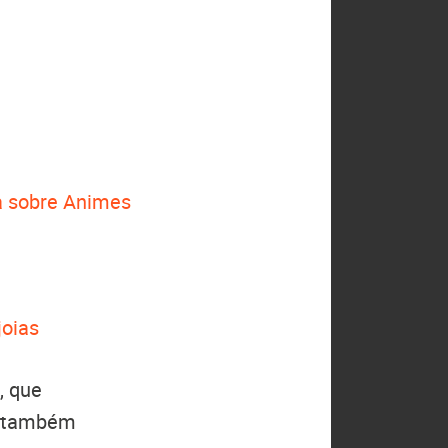
 sobre Animes
joias
, que
(também