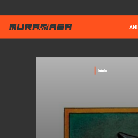
AN
Início