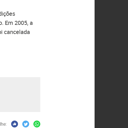
edições
o. Em 2005, a
foi cancelada
lhe: