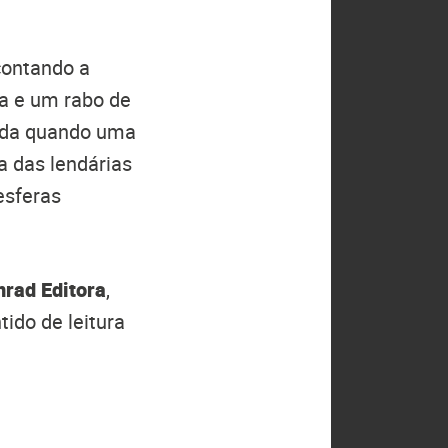
contando a
ia e um rabo de
muda quando uma
 das lendárias
esferas
rad Editora
,
ido de leitura