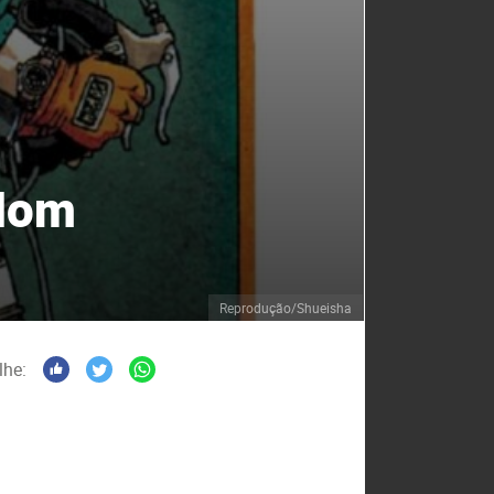
gdom
Reprodução/Shueisha
lhe: