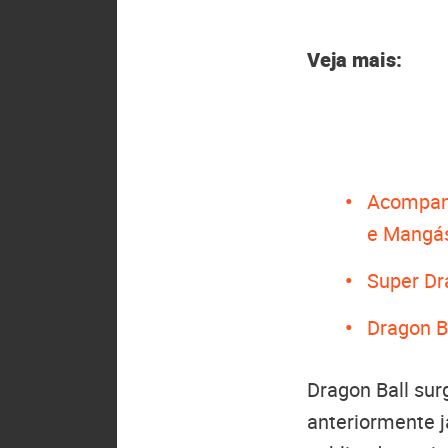
Veja mais:
Acompan
e Mangá
Super Dr
Dragon B
Dragon Ball sur
anteriormente 