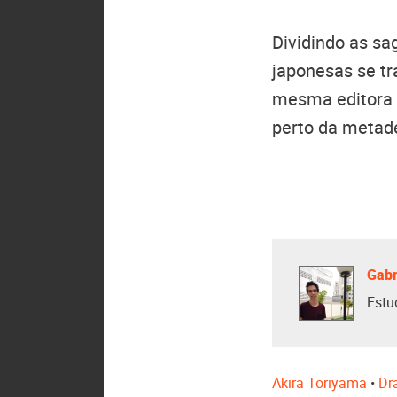
Dividindo as sag
japonesas se t
mesma editora
perto da metad
Gabr
Estu
Akira Toriyama
•
Dr