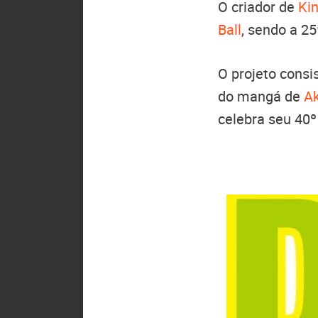
O criador de
Ki
Ball
, sendo a 25
O projeto cons
do mangá de
Ak
celebra seu 40º