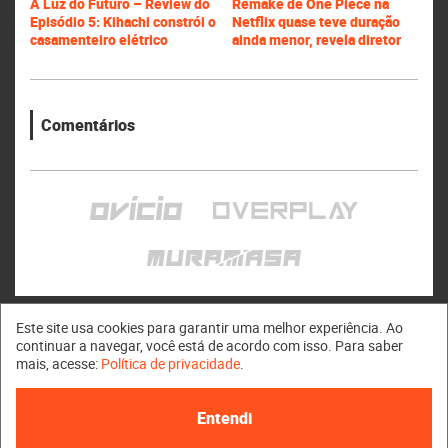
A Luz do Futuro – Review do
Remake de One Piece na
Episódio 5: Kihachi constrói o
Netflix quase teve duração
casamenteiro elétrico
ainda menor, revela diretor
Comentários
Este site usa cookies para garantir uma melhor experiência. Ao
continuar a navegar, você está de acordo com isso. Para saber
mais, acesse:
Política de privacidade
.
Muramasa © 2011 - 2026
Entendi