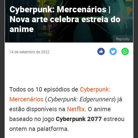
Cyberpunk: Mercenários |
Nova arte celebra estreia do
anime
Reprodu
14 de setembro de 2022
Todos os 10 episódios de
Cyberpunk:
Mercenários
(
Cyberpunk: Edgerunners
) já
estão disponíveis na
Netflix
. O anime
baseado no jogo
Cyberpunk 2077
estreou
ontem na palatforma.