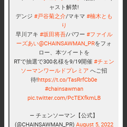
ャスト解禁!
デンジ
#戸谷菊之介
/マキマ
#楠木とも
り
早川アキ
#坂田将吾
/パワー
#ファイル
ーズあい
@CHAINSAWMAN_PR
をフォ
ロー、本ツイートを
RTで抽選で300名様を9/19開催
#チェン
ソーマンワールドプレミア
へご招
待!
https://t.co/TasRrfCb0e
#chainsawman
pic.twitter.com/PcTEXfkmLB
— チェンソーマン【公式】
(@CHAINSAWMAN_PR)
August 5, 2022