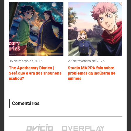
06 de março de 2025
27 de fevereiro de 2025
The Apothecary Diaries |
Studio MAPPA fala sobre
Será que a era dos shounens
problemas da indústria de
acabou?
animes
Comentários