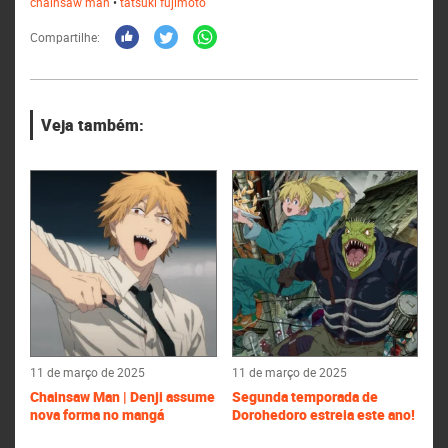
chainsaw man
•
tatsuki fujimoto
Compartilhe:
Veja também:
11 de março de 2025
11 de março de 2025
Chainsaw Man | Denji assume
Segunda temporada de
nova forma no mangá
Dorohedoro estreia este ano!