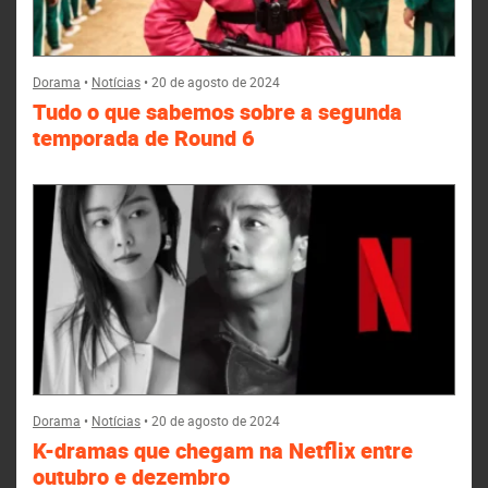
Dorama
•
Notícias
•
20 de agosto de 2024
Tudo o que sabemos sobre a segunda
temporada de Round 6
Dorama
•
Notícias
•
20 de agosto de 2024
K-dramas que chegam na Netflix entre
outubro e dezembro