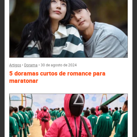
Artigos
•
Dorama
•
30 de agosto de 2024
5 doramas curtos de romance para
maratonar