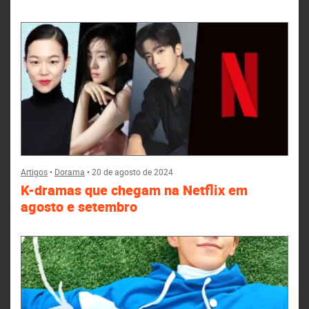
Artigos
•
Dorama
•
20 de agosto de 2024
K-dramas que chegam na Netflix em
agosto e setembro