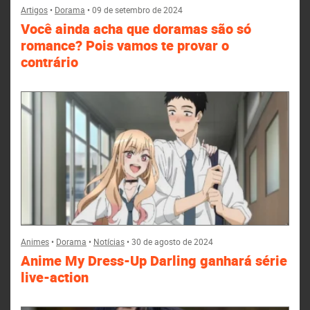
Artigos
•
Dorama
•
09 de setembro de 2024
Você ainda acha que doramas são só
romance? Pois vamos te provar o
contrário
Animes
•
Dorama
•
Notícias
•
30 de agosto de 2024
Anime My Dress-Up Darling ganhará série
live-action