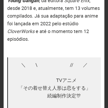
Young Gangan
, da editora
Square Enix
,
desde 2018 e, atualmente, tem 13 volumes
compilados. Já sua adaptação para anime
foi lançada em 2022 pelo estúdio
CloverWorks
e até o momento tem 12
episódios.
＼ \ ⠀// ／
TVアニメ
「その着せ替え人形は恋をする」
続編制作決定🎊