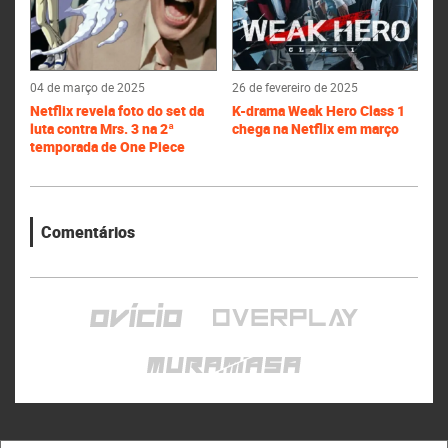
04 de março de 2025
26 de fevereiro de 2025
Netflix revela foto do set da
K-drama Weak Hero Class 1
luta contra Mrs. 3 na 2ª
chega na Netflix em março
temporada de One Piece
Comentários