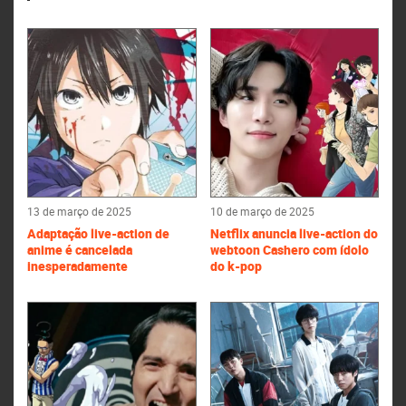
13 de março de 2025
10 de março de 2025
Adaptação live-action de
Netflix anuncia live-action do
anime é cancelada
webtoon Cashero com ídolo
inesperadamente
do k-pop