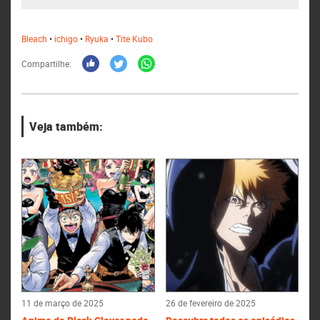
Bleach
•
ichigo
•
Ryuka
•
Tite Kubo
Compartilhe:
Veja também:
11 de março de 2025
26 de fevereiro de 2025