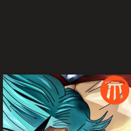
ONE PIECE
One Piece é conhecido por estilizar
seus personagens de forma bem
criativa. Mas alguns personagens
não aparentam a idade que
possuem dentro da história e aqui
separamos alguns deles para vocês
conferirem!