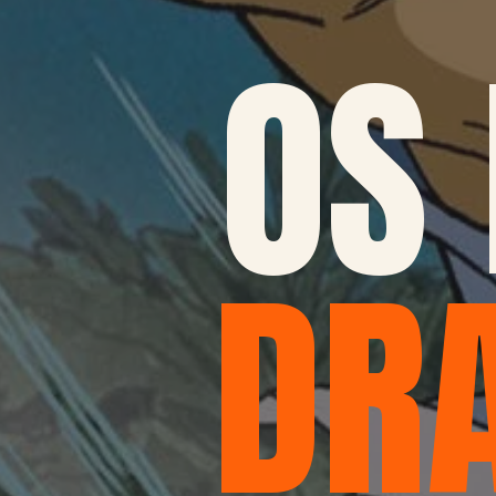
OS
DR