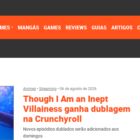
IMES
MANGÁS
GAMES
REVIEWS
GUIAS
ARTIGOS
Animes
•
Streaming
•
06 de agosto de 2026
Though I Am an Inept
Villainess ganha dublagem
na Crunchyroll
Novos episódios dublados serão adicionados aos
domingos