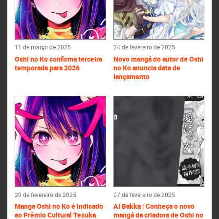
11 de março de 2025
24 de fevereiro de 2025
Oshi no Ko confirma terceira
Novo mangá do autor de Oshi
temporada para 2026
no Ko anuncia data de
lançamento
20 de fevereiro de 2025
07 de fevereiro de 2025
Manga Oshi no Ko é indicado
Ai Bakka | Conheça o novo
ao Prêmio Cultural Tezuka
mangá da criadora de Oshi no