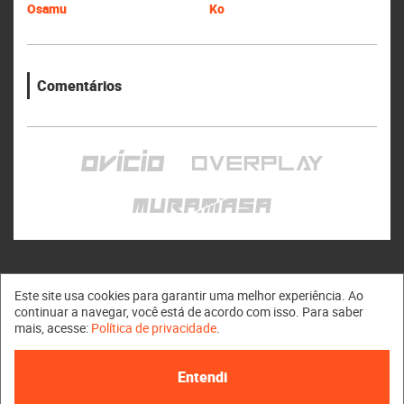
Osamu
Ko
Comentários
Este site usa cookies para garantir uma melhor experiência. Ao
continuar a navegar, você está de acordo com isso. Para saber
mais, acesse:
Política de privacidade
.
Muramasa © 2011 - 2026
Entendi