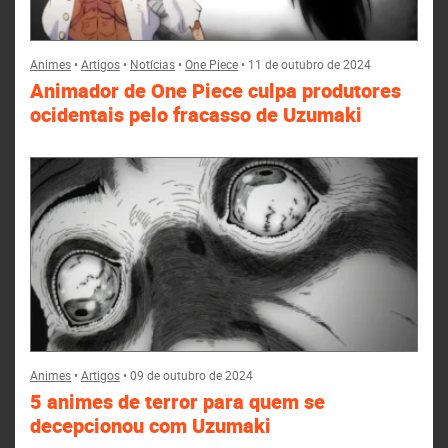
Animes
•
Artigos
•
Notícias
•
One Piece
•
11 de outubro de 2024
Animador de One Piece culpa produtores
ocidentais pelo fracasso de Uzumaki
Animes
•
Artigos
•
09 de outubro de 2024
5 animes de terror para quem se
decepcionou com Uzumaki