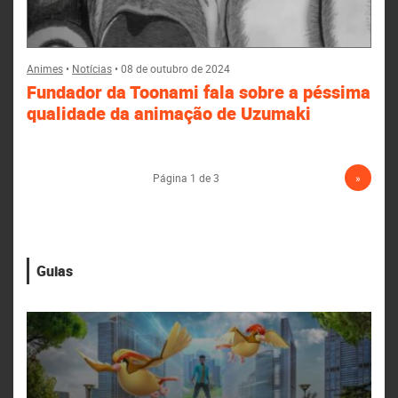
Animes
•
Notícias
•
08 de outubro de 2024
Fundador da Toonami fala sobre a péssima
qualidade da animação de Uzumaki
Página 1 de 3
»
Guias