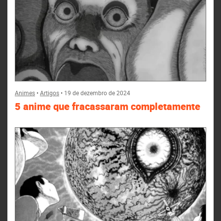
Animes
•
Artigos
•
19 de dezembro de 2024
5 anime que fracassaram completamente