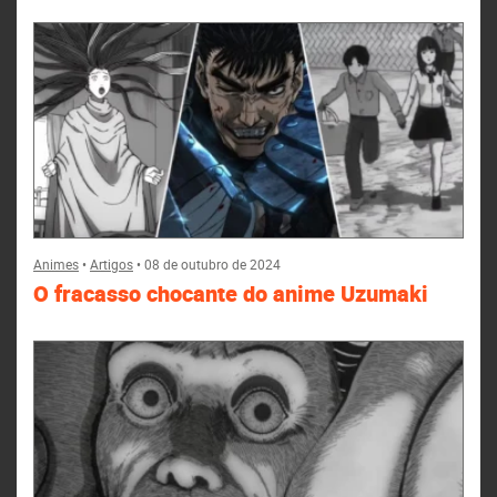
Animes
•
Artigos
•
08 de outubro de 2024
O fracasso chocante do anime Uzumaki