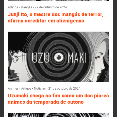
Artigos
•
Mangás
•
29 de outubro de 2024
Junji Ito, o mestre dos mangás de terror,
afirma acreditar em alienígenas
Animes
•
Artigos
•
Notícias
•
21 de outubro de 2024
Uzumaki chega ao fim como um dos piores
animes da temporada de outono