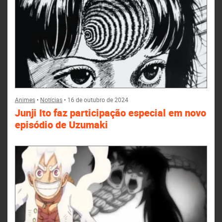
Animes
•
Notícias
•
16 de outubro de 2024
Junji Ito faz participação especial em novo
episódio de Uzumaki