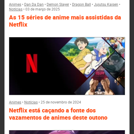
Animes
•
Dan Da Dan
•
Demon Slayer
•
Dragon Ball
•
Jujutsu Kaisen
•
Notícias
•
03 de março de 2025
As 15 séries de anime mais assistidas da
Netflix
Animes
•
Notícias
•
25 de novembro de 2024
Netflix está caçando a fonte dos
vazamentos de animes deste outono