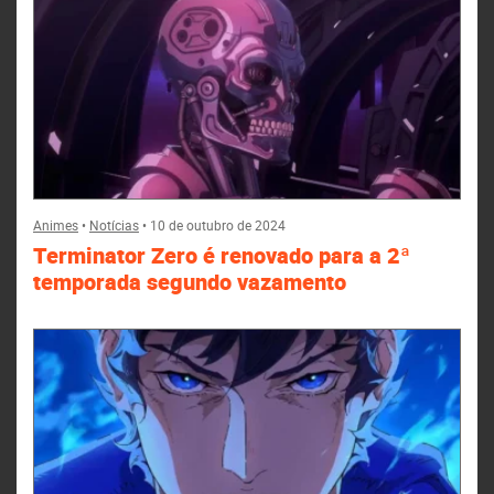
Animes
•
Notícias
•
10 de outubro de 2024
Terminator Zero é renovado para a 2ª
temporada segundo vazamento