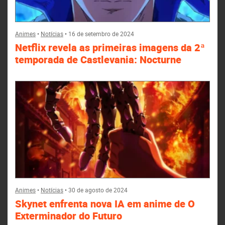
Animes
•
Notícias
•
16 de setembro de 2024
Netflix revela as primeiras imagens da 2ª
temporada de Castlevania: Nocturne
Animes
•
Notícias
•
30 de agosto de 2024
Skynet enfrenta nova IA em anime de O
Exterminador do Futuro