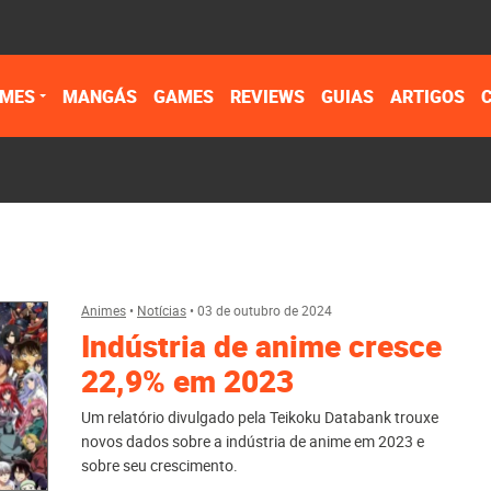
IMES
MANGÁS
GAMES
REVIEWS
GUIAS
ARTIGOS
Animes
•
Notícias
•
03 de outubro de 2024
Indústria de anime cresce
22,9% em 2023
Um relatório divulgado pela Teikoku Databank trouxe
novos dados sobre a indústria de anime em 2023 e
sobre seu crescimento.