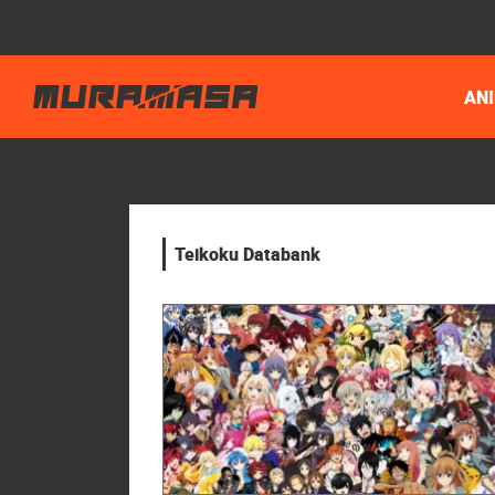
AN
Teikoku Databank