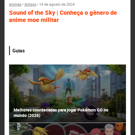
Animes
•
Artigos
•
14 de agosto de 2024
Sound of the Sky | Conheça o gênero de
anime moe militar
Guias
Melhores coordenadas para jogar Pokémon GO no
mundo (2026)