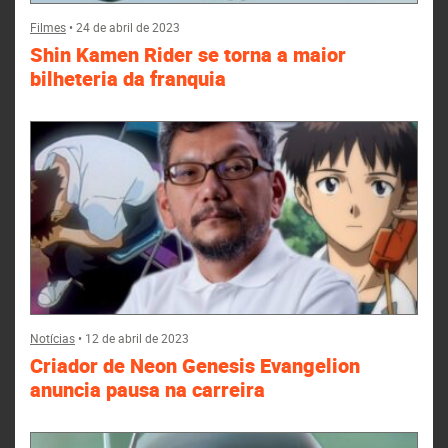
Filmes
•
24 de abril de 2023
Shin Kamen Rider se torna a maior
bilheteria da franquia
Notícias
•
12 de abril de 2023
Criador de Neon Genesis Evangelion
anuncia pausa na carreira