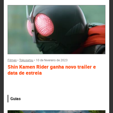
Filmes
•
Tokusatsu
•
10 de fevereiro de 2023
Shin Kamen Rider ganha novo trailer e
data de estreia
Guias