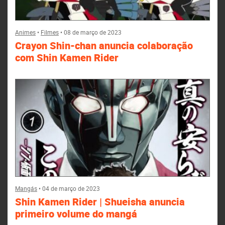
Animes
•
Filmes
•
08 de março de 2023
Crayon Shin-chan anuncia colaboração
com Shin Kamen Rider
Mangás
•
04 de março de 2023
Shin Kamen Rider | Shueisha anuncia
primeiro volume do mangá