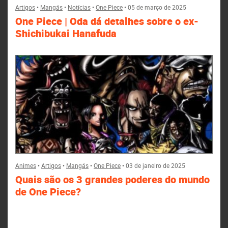
Artigos
•
Mangás
•
Notícias
•
One Piece
•
05 de março de 2025
One Piece | Oda dá detalhes sobre o ex-
Shichibukai Hanafuda
Animes
•
Artigos
•
Mangás
•
One Piece
•
03 de janeiro de 2025
Quais são os 3 grandes poderes do mundo
de One Piece?