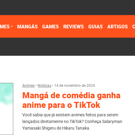
IMES
MANGÁS
GAMES
REVIEWS
GUIAS
ARTIGOS
Animes
•
Notícias
•
14 de novembro de 2024
Mangá de comédia ganha
anime para o TikTok
Você sabia que já existem animes feitos para serem
lançados diretamente no TikTok? Conheça Salaryman
Yamasaki Shigeru de Hikaru Tanaka.