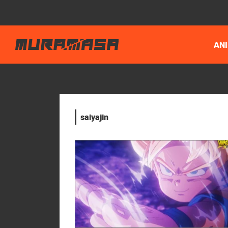
AN
saiyajin