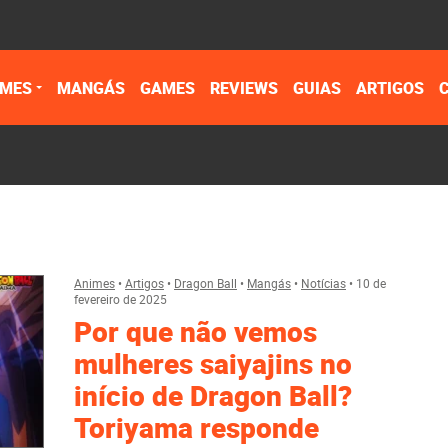
IMES
MANGÁS
GAMES
REVIEWS
GUIAS
ARTIGOS
Animes
•
Artigos
•
Dragon Ball
•
Mangás
•
Notícias
•
10 de
fevereiro de 2025
Por que não vemos
mulheres saiyajins no
início de Dragon Ball?
Toriyama responde