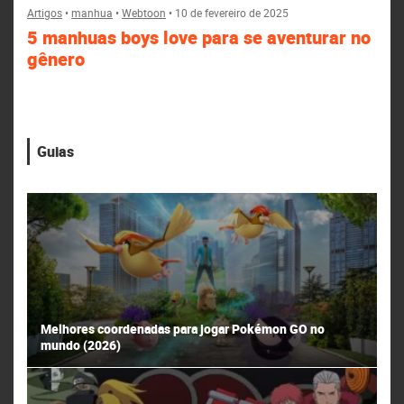
Artigos
•
manhua
•
Webtoon
•
10 de fevereiro de 2025
5 manhuas boys love para se aventurar no
gênero
Guias
Melhores coordenadas para jogar Pokémon GO no
mundo (2026)