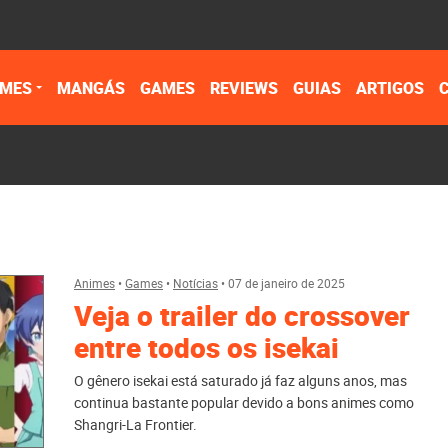
IMES
MANGÁS
GAMES
REVIEWS
GUIAS
ARTIGOS
Animes
•
Games
•
Notícias
•
07 de janeiro de 2025
Veja o trailer do crossover
entre todos os isekai
O gênero isekai está saturado já faz alguns anos, mas
continua bastante popular devido a bons animes como
Shangri-La Frontier.