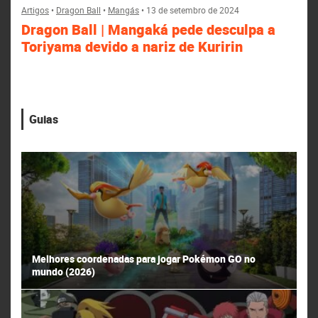
Artigos
•
Dragon Ball
•
Mangás
•
13 de setembro de 2024
Dragon Ball | Mangaká pede desculpa a
Toriyama devido a nariz de Kuririn
Guias
Melhores coordenadas para jogar Pokémon GO no
mundo (2026)