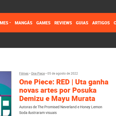
IMES
MANGÁS
GAMES
REVIEWS
GUIAS
ARTIGOS
Filmes
•
One Piece
•
05 de agosto de 2022
One Piece: RED | Uta ganha
novas artes por Posuka
Demizu e Mayu Murata
Autoras de The Promised Neverland e Honey Lemon
Soda ilustraram visuais