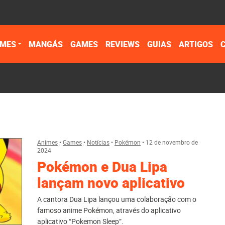
IMES
MANGÁS
GAMES
REVIEWS
GUIAS
ARTIGOS
Animes
•
Games
•
Notícias
•
Pokémon
•
12 de novembro de
2024
Pokémon e Dua Lipa
lançam novo aplicativo
A cantora Dua Lipa lançou uma colaboração com o
famoso anime Pokémon, através do aplicativo
aplicativo “Pokemon Sleep”.