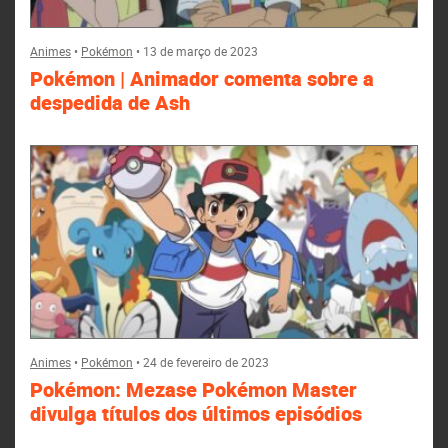
Animes
•
Pokémon
•
13 de março de 2023
Pokémon | Animador comenta sobre a
despedida de Ash
Animes
•
Pokémon
•
24 de fevereiro de 2023
Pokémon: Mezase Pokémon Master
divulga títulos dos últimos episódios