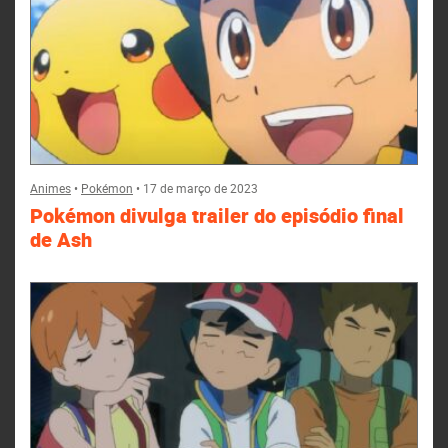
Animes
•
Pokémon
•
17 de março de 2023
Pokémon divulga trailer do episódio final
de Ash