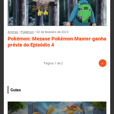
Animes
•
Pokémon
•
02 de fevereiro de 2023
Pokémon: Mezase Pokémon Master ganha
prévia do Episódio 4
Página 1 de 2
»
Guias