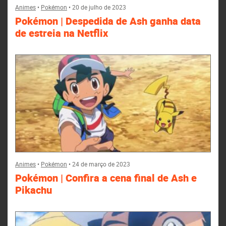
Animes
•
Pokémon
•
20 de julho de 2023
Pokémon | Despedida de Ash ganha data
de estreia na Netflix
Animes
•
Pokémon
•
24 de março de 2023
Pokémon | Confira a cena final de Ash e
Pikachu