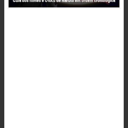
Guia dos filmes e OVAS de Naruto em ordem cronológica