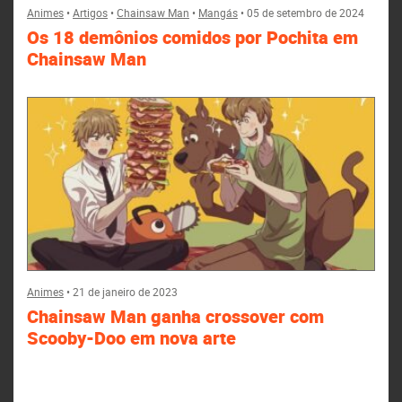
Animes
•
Artigos
•
Chainsaw Man
•
Mangás
•
05 de setembro de 2024
Os 18 demônios comidos por Pochita em
Chainsaw Man
Animes
•
21 de janeiro de 2023
Chainsaw Man ganha crossover com
Scooby-Doo em nova arte