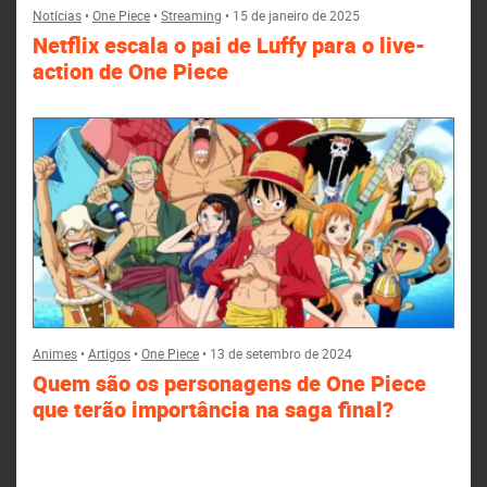
Notícias
•
One Piece
•
Streaming
•
15 de janeiro de 2025
Netflix escala o pai de Luffy para o live-
action de One Piece
Animes
•
Artigos
•
One Piece
•
13 de setembro de 2024
Quem são os personagens de One Piece
que terão importância na saga final?