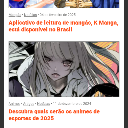
Mangás
•
Notícias
•
04 de fevereiro de 2025
Aplicativo de leitura de mangás, K Manga,
está disponível no Brasil
Animes
•
Artigos
•
Notícias
•
11 de dezembro de 2024
Descubra quais serão os animes de
esportes de 2025