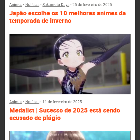
Animes
•
Notícias
•
Sakamoto Days
•
25 de fevereiro de 2025
Japão escolhe os 10 melhores animes da
temporada de inverno
Animes
•
Notícias
•
11 de fevereiro de 2025
Medalist | Sucesso de 2025 está sendo
acusado de plágio