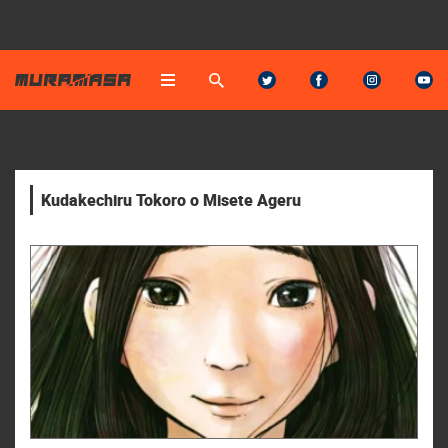
Kudakechiru Tokoro o Misete Ageru