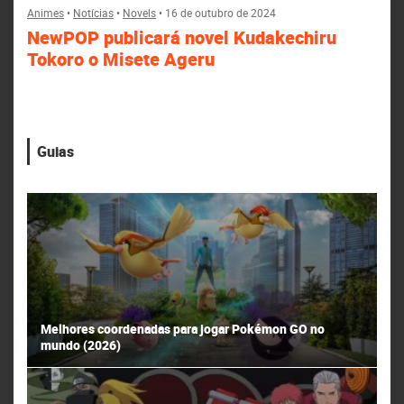
Animes
•
Notícias
•
Novels
•
16 de outubro de 2024
NewPOP publicará novel Kudakechiru
Tokoro o Misete Ageru
Guias
Melhores coordenadas para jogar Pokémon GO no
mundo (2026)