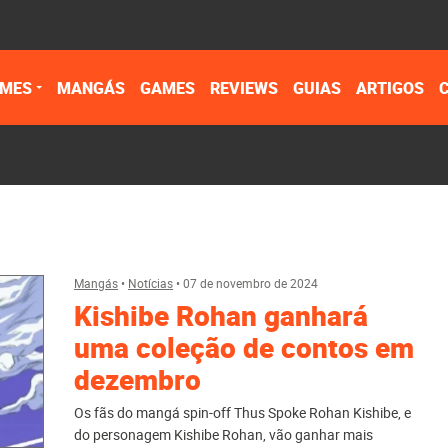
IMES
MANGÁS
GAMES
REVIEWS
GUIAS
ARTIGOS
Mangás
•
Notícias
•
07 de novembro de 2024
Kishibe Rohan ganhará
uma coleção de contos em
dezembro
Os fãs do mangá spin-off Thus Spoke Rohan Kishibe, e
do personagem Kishibe Rohan, vão ganhar mais