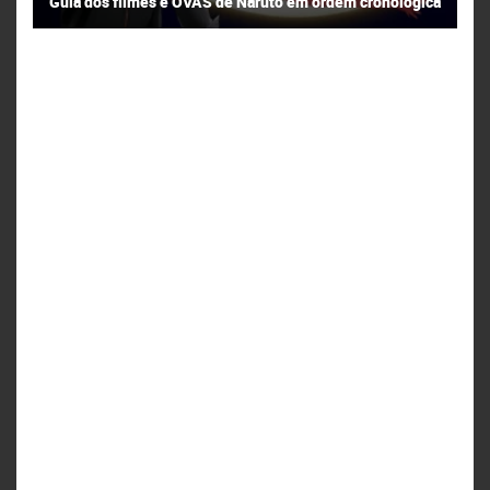
Guia dos filmes e OVAS de Naruto em ordem cronológica