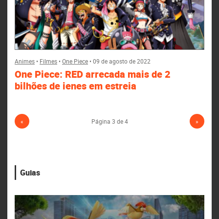
Animes
•
Filmes
•
One Piece
•
09 de agosto de 2022
One Piece: RED arrecada mais de 2
bilhões de ienes em estreia
«
Página 3 de 4
»
Guias