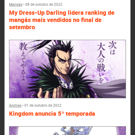
Mangás
•
08 de outubro de 2022
My Dress-Up Darling lidera ranking de
mangás mais vendidos no final de
setembro
Animes
•
01 de outubro de 2022
Kingdom anuncia 5ª temporada