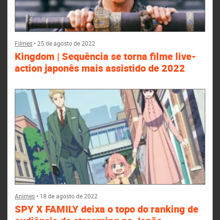
Filmes
•
25 de agosto de 2022
Kingdom | Sequência se torna filme live-
action japonês mais assistido de 2022
Animes
•
18 de agosto de 2022
SPY X FAMILY deixa o topo do ranking de