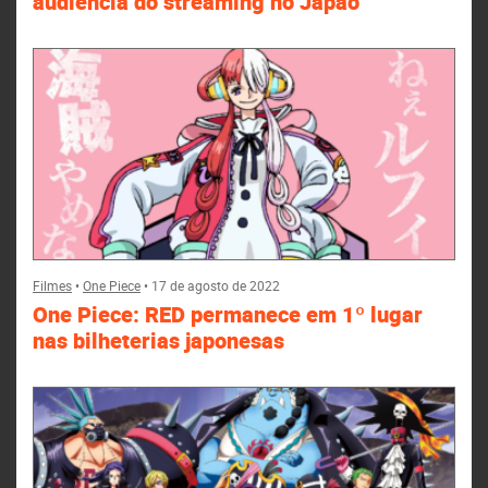
audiência do streaming no Japão
Filmes
•
One Piece
•
17 de agosto de 2022
One Piece: RED permanece em 1º lugar
nas bilheterias japonesas