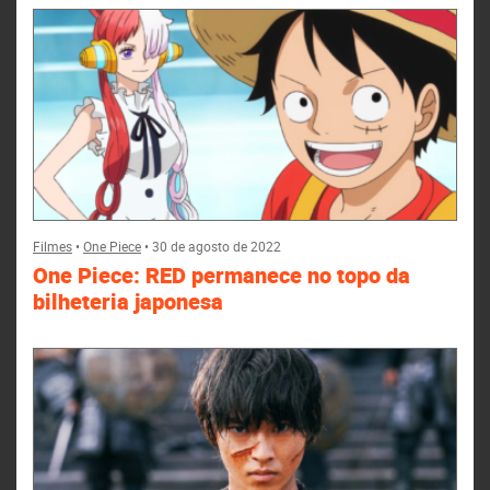
Filmes
•
One Piece
•
30 de agosto de 2022
One Piece: RED permanece no topo da
bilheteria japonesa