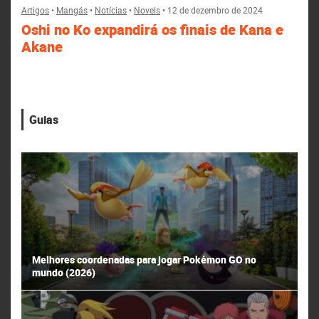
Artigos
•
Mangás
•
Notícias
•
Novels
•
12 de dezembro de 2024
Oshi no Ko expandirá os finais de Kana e
Akane
Guias
Melhores coordenadas para jogar Pokémon GO no
mundo (2026)