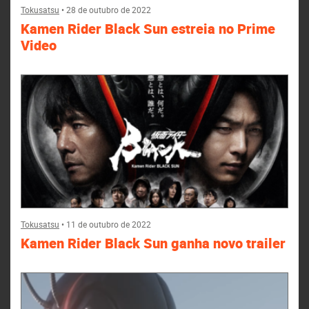
Tokusatsu
•
28 de outubro de 2022
Kamen Rider Black Sun estreia no Prime
Video
Tokusatsu
•
11 de outubro de 2022
Kamen Rider Black Sun ganha novo trailer