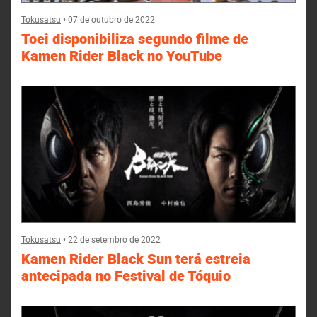
Tokusatsu
•
07 de outubro de 2022
Toei disponibiliza segundo filme de
Kamen Rider Black no YouTube
Tokusatsu
•
22 de setembro de 2022
Kamen Rider Black Sun terá estreia
antecipada no Festival de Tóquio