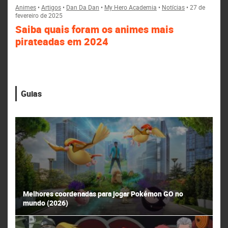
Animes
•
Artigos
•
Dan Da Dan
•
My Hero Academia
•
Notícias
•
27 de
fevereiro de 2025
Saiba quais foram os animes mais
pirateadas em 2024
Guias
Melhores coordenadas para jogar Pokémon GO no
mundo (2026)