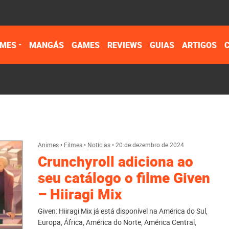
IMES
MANGÁS
GAMES
REVIEWS
GUIAS
ARTIGOS
Animes
•
Filmes
•
Notícias
•
20 de dezembro de 2024
Crunchyroll adiciona ao
seu catálogo o filme Given
– Hiiragi Mix
Given: Hiiragi Mix já está disponível na América do Sul,
Europa, África, América do Norte, América Central,