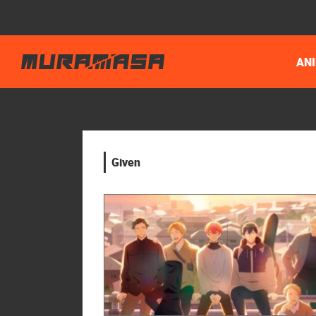
AN
Given