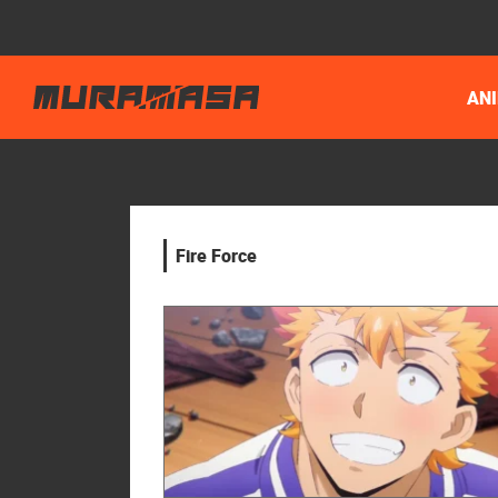
AN
Fire Force