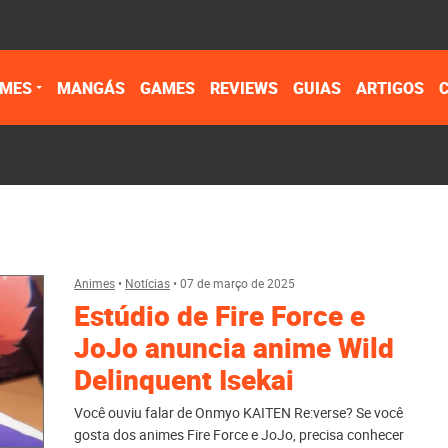
IMES
MANGÁS
GAMES
REVIEWS
GUIAS
ARTIGOS
Animes
•
Notícias
•
07 de março de 2025
Estúdio de Fire Force e
JoJo anuncia anime Wild
Delinquent Isekai
Você ouviu falar de Onmyo KAITEN Re:verse? Se você
gosta dos animes Fire Force e JoJo, precisa conhecer