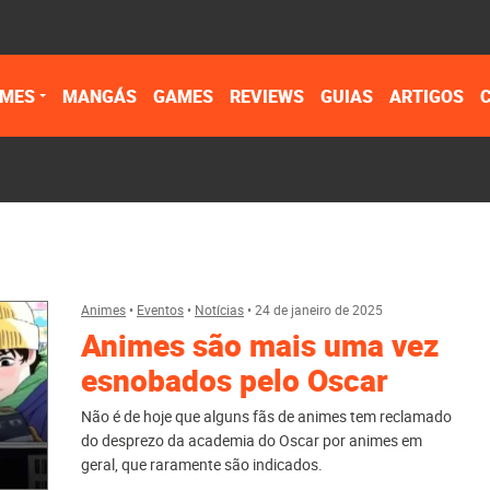
IMES
MANGÁS
GAMES
REVIEWS
GUIAS
ARTIGOS
Animes
•
Eventos
•
Notícias
•
24 de janeiro de 2025
Animes são mais uma vez
esnobados pelo Oscar
Não é de hoje que alguns fãs de animes tem reclamado
do desprezo da academia do Oscar por animes em
geral, que raramente são indicados.