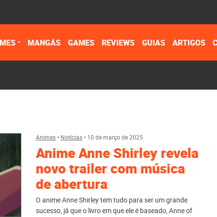
IMES
MANGÁS
GAMES
REVIEWS
GUIAS
ARTIGOS
Animes
•
Notícias
•
10 de março de 2025
Anime Anne Shirley revela
novo trailer com música
de abertura
O anime Anne Shirley tem tudo para ser um grande
sucesso, já que o livro em que ele é baseado, Anne of