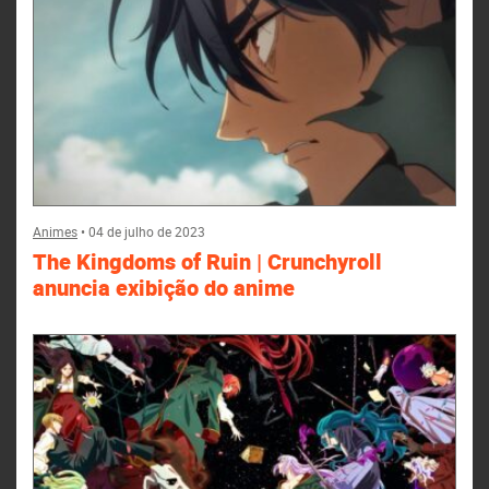
Animes
•
04 de julho de 2023
The Kingdoms of Ruin | Crunchyroll
anuncia exibição do anime