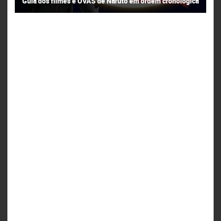
Guia dos filmes e OVAS de Naruto em ordem cronológica