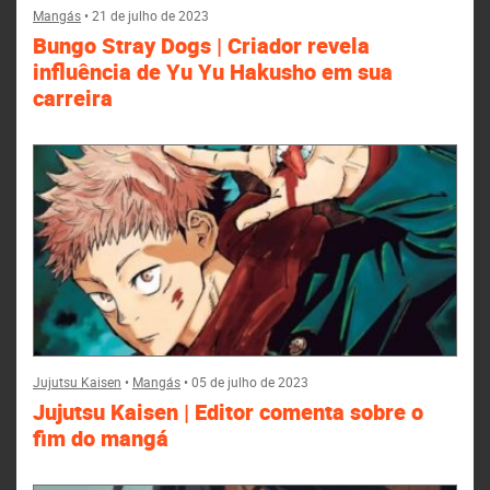
Mangás
•
21 de julho de 2023
Bungo Stray Dogs | Criador revela
influência de Yu Yu Hakusho em sua
carreira
Jujutsu Kaisen
•
Mangás
•
05 de julho de 2023
Jujutsu Kaisen | Editor comenta sobre o
fim do mangá