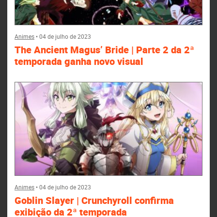
Animes
•
04 de julho de 2023
The Ancient Magus’ Bride | Parte 2 da 2ª
temporada ganha novo visual
Animes
•
04 de julho de 2023
Goblin Slayer | Crunchyroll confirma
exibição da 2ª temporada