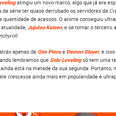
eveling
atingiu um novo marco, algo que já era es
da série ter quase derrubado os servidores da
Cr
e quantidade de acessos. O anime conseguiu ultra
 atualidade,
Jujutsu Kaisen
, e se tornar o terceir
nchyroll
.
 atrás apenas de
One Piece
e
Demon Slayer
,
e isso
quando lembramos que
Solo Leveling
só tem uma t
ainda está na metade da sua segunda. Portanto, n
ele crescesse ainda mais em popularidade e ultr