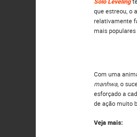
Solo Leveling
te
que estreou, o 
relativamente f
mais populares 
Com uma animaç
manhwa
, o su
esforçado a ca
de ação muito 
Veja mais: