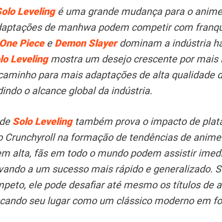
olo Leveling
é uma grande mudança para o anime
daptações de manhwa podem competir com franqu
One Piece
e
Demon Slayer
dominam a indústria há
lo Leveling
mostra um desejo crescente por mais h
r caminho para mais adaptações de alta qualidade
indo o alcance global da indústria.
 de
Solo Leveling
também prova o impacto de plat
 Crunchyroll na formação de tendências de anime
em alta, fãs em todo o mundo podem assistir ime
evando a um sucesso mais rápido e generalizado. 
mpeto, ele pode desafiar até mesmo os títulos de
ificando seu lugar como um clássico moderno em f