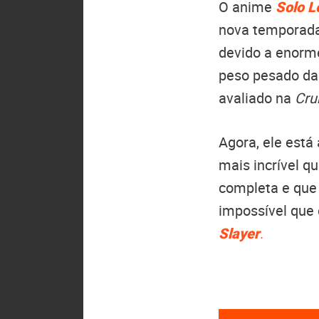
O anime
Solo L
nova temporada 
devido a enorm
peso pesado da
avaliado na
Cru
Agora, ele está
mais incrível 
completa e que 
impossível que 
Slayer
.