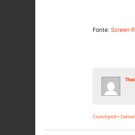
Fonte:
Screen 
Thai
Crunchyroll
•
Demon