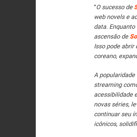
“
O sucesso de
S
web novels e a
data. Enquanto
ascensão de
So
Isso pode abri
coreano, expand
A popularidade
streaming como
acessibilidade 
novas séries, l
continuar seu í
icônicos, solid