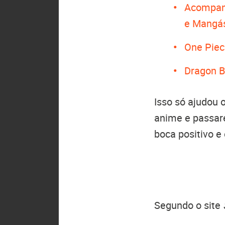
Acompan
e Mangá
One Piece
Dragon B
Isso só ajudou 
anime e passare
boca positivo e 
Segundo o site