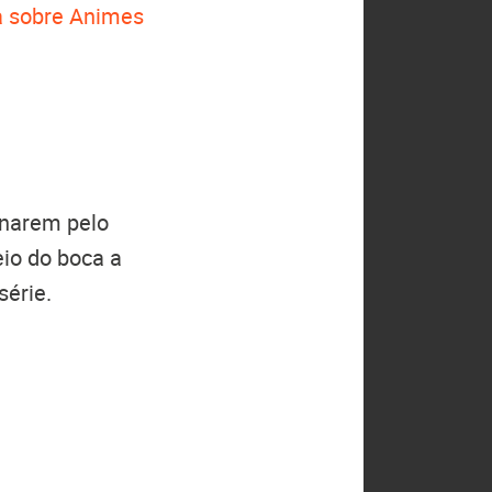
 sobre Animes
onarem pelo
io do boca a
série.