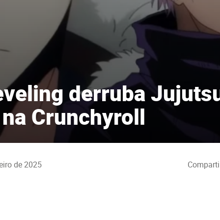
eveling derruba Jujuts
 na Crunchyroll
eiro de 2025
Comparti