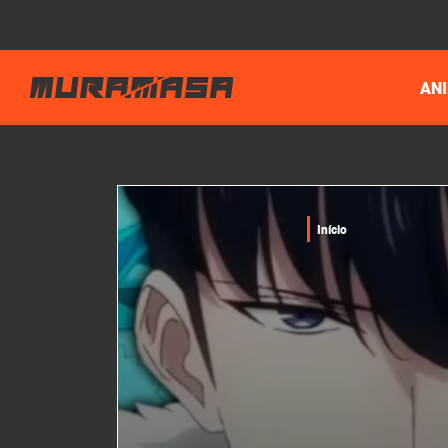
AN
Início