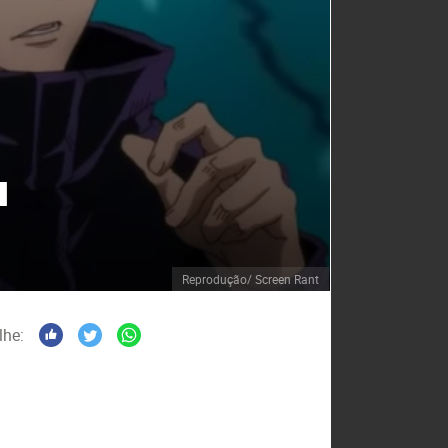
u
Reprodução/ Screen Rant
lhe: