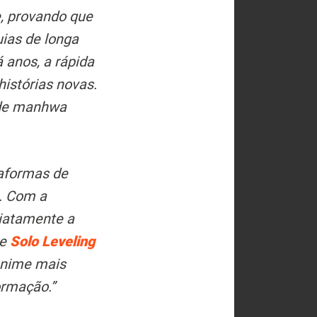
, provando que
ias de longa
 anos, a rápida
istórias novas.
 de manhwa
aformas de
. Com a
diatamente a
Se
Solo Leveling
 anime mais
ormação.”