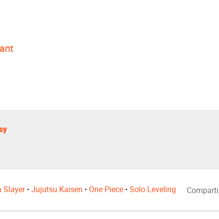
Rant
sy
 Slayer
•
Jujutsu Kaisen
•
One Piece
•
Solo Leveling
Comparti