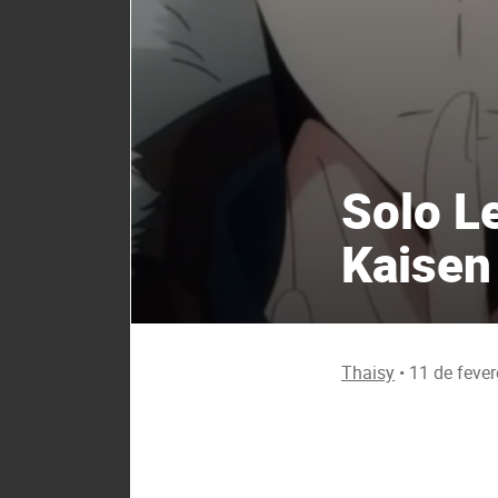
Solo L
Kaisen
Thaisy
•
11 de fever