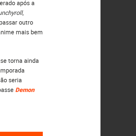
perado após a
unchyroll
,
passar outro
o anime mais bem
 se torna ainda
emporada
ão seria
apasse
Demon