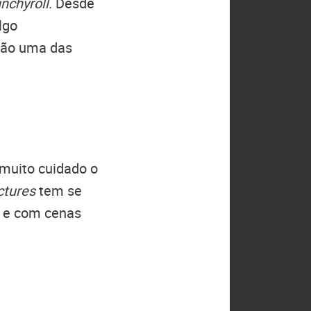
nchyroll
. Desde
lgo
ão uma das
muito cuidado o
ctures
tem se
a e com cenas