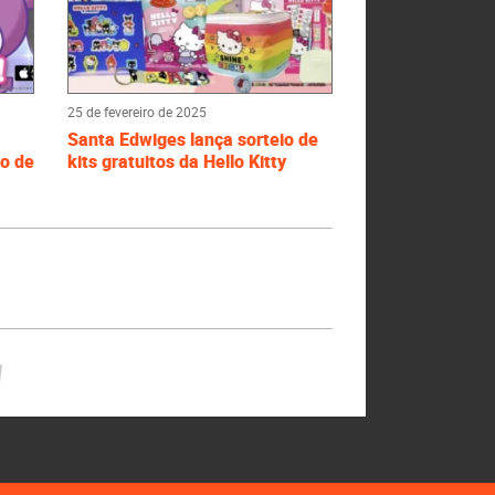
25 de fevereiro de 2025
Santa Edwiges lança sorteio de
io de
kits gratuitos da Hello Kitty