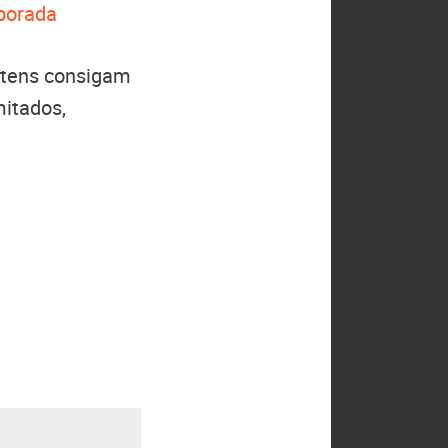
mporada
 itens consigam
mitados,