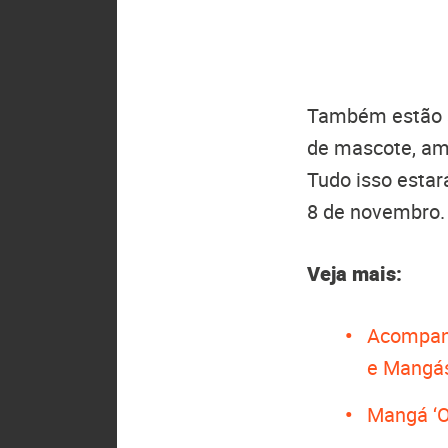
Também estão s
de mascote, amu
Tudo isso estar
8 de novembro
Veja mais:
Acompan
e Mangá
Mangá ‘O