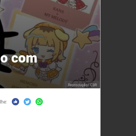
mo com
Reprodução/ CBR
lhe: