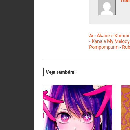
Ai
•
Akane e Kuromi
•
Kana e My Melody
Pompompurin
•
Rub
Veja também: