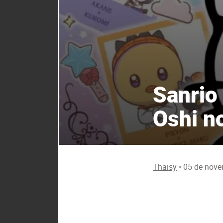
Sanrio
Oshi n
Thaisy
•
05 de nove