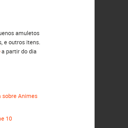
quenos amuletos
 e outros itens.
a partir do dia
 sobre Animes
me 10