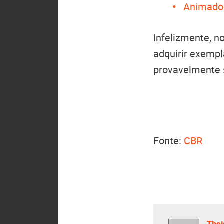
Animador
Infelizmente, n
adquirir exempl
provavelmente 
Fonte:
CBR
Thai