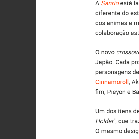
A
Sanrio
está l
diferente do es
dos animes e m
colaboração est
O novo
crossov
Japão. Cada pr
personagens d
Cinnamoroll
, A
fim, Pieyon e B
Um dos itens de
Holder
", que t
O mesmo design 