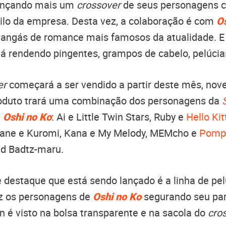
ançando mais um
crossover
de seus personagens 
tilo da empresa. Desta vez, a colaboração é com
Os
angás de romance mais famosos da atualidade. E
á rendendo pingentes, grampos de cabelo, pelúcia
er
começará a ser vendido a partir deste mês, nov
oduto trará uma combinação dos personagens da
e
Oshi no Ko
: Ai e Little Twin Stars, Ruby e
Hello Kit
kane e Kuromi, Kana e My Melody, MEMcho e
Pomp
ad Badtz-maru.
 destaque que está sendo lançado é a linha de pel
raz os personagens de
Oshi no Ko
segurando seu par
é visto na bolsa transparente e na sacola do
cro