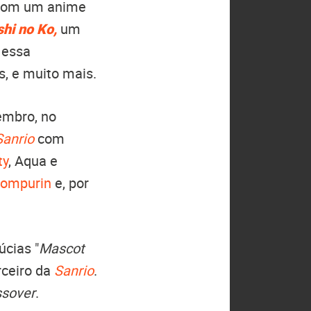
com um anime
hi no Ko,
um
 essa
s, e muito mais.
embro, no
Sanrio
com
ty
, Aqua e
ompurin
e, por
úcias "
Mascot
ceiro da
Sanrio
.
ssover
.