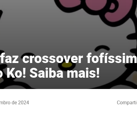
 faz crossover fofíssi
o Ko! Saiba mais!
mbro de 2024
Comparti