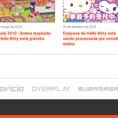
 março de 2025
26 de fevereiro de 2025
la 2010 | Anime inspirado
Empresa da Hello Kitty está
ello Kitty está gratuito
sendo processada por estúd
anime