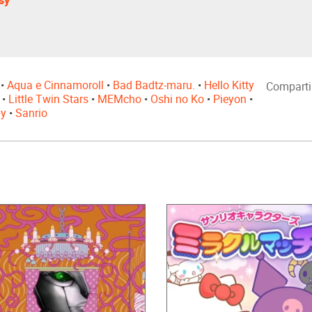
•
Aqua e Cinnamoroll
•
Bad Badtz-maru.
•
Hello Kitty
Comparti
•
Little Twin Stars
•
MEMcho
•
Oshi no Ko
•
Pieyon
•
y
•
Sanrio