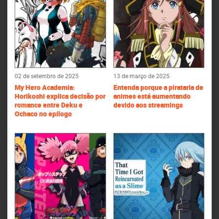
02 de setembro de 2025
13 de março de 2025
My Hero Academia:
Entenda porque a pirataria de
Horikoshi explica decisão por
animes está aumentando
romance entre Deku e
devido aos streamings
Ochaco no epílogo