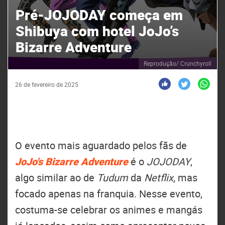
Pré-JOJODAY começa em
Shibuya com hotel JoJo’s
Bizarre Adventure
Reprodução/ Crunchyroll
26 de fevereiro de 2025
O evento mais aguardado pelos fãs de
JoJo's Bizarre Adventure
é o
JOJODAY
,
algo similar ao de
Tudum
da
Netflix
, mas
focado apenas na franquia. Nesse evento,
costuma-se celebrar os animes e mangás