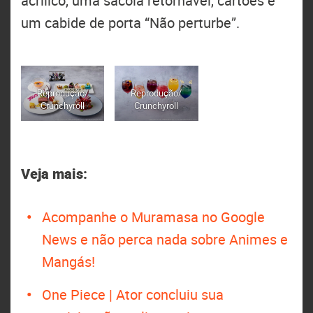
acrílico, uma sacola retornável, cartões e
um cabide de porta “Não perturbe”.
Reprodução/
Reprodução/
Crunchyroll
Crunchyroll
Veja mais:
Acompanhe o Muramasa no Google
News e não perca nada sobre Animes e
Mangás!
One Piece | Ator concluiu sua