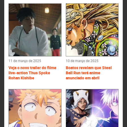
11 de março de 2025
10 de março de 2025
Veja o novo trailer do filme
Boatos revelam que Steel
live-action Thus Spoke
Ball Run terá anime
Rohan Kishibe
anunciado em abril