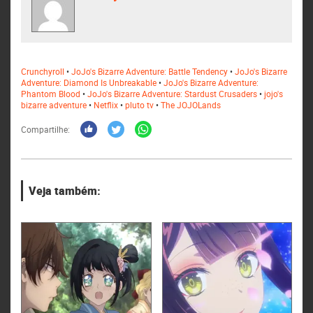
Crunchyroll
•
JoJo's Bizarre Adventure: Battle Tendency
•
JoJo's Bizarre
Adventure: Diamond Is Unbreakable
•
JoJo's Bizarre Adventure:
Phantom Blood
•
JoJo's Bizarre Adventure: Stardust Crusaders
•
jojo's
bizarre adventure
•
Netflix
•
pluto tv
•
The JOJOLands
Compartilhe:
Veja também: