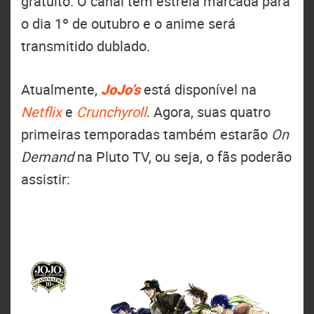
gratuito. O canal tem estreia marcada para
o dia 1º de outubro e o anime será
transmitido dublado.
Atualmente,
JoJo’s
está disponível na
Netflix
e
Crunchyroll
. Agora, suas quatro
primeiras temporadas também estarão
On
Demand
na Pluto TV, ou seja, o fãs poderão
assistir: