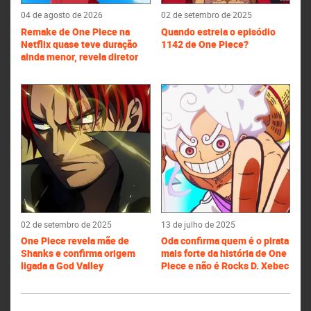
04 de agosto de 2026
02 de setembro de 2025
Remake de One Piece na
Quando estreia o episódio
Netflix quase teve duração
1142 de One Piece?
ainda menor, revela diretor
02 de setembro de 2025
13 de julho de 2025
One Piece revela mãe de
Oda confirma quem é o pirata
Shanks e confirma origem
mais forte da história de One
ligada a God Valley
Piece e não é Rocks D. Xebec