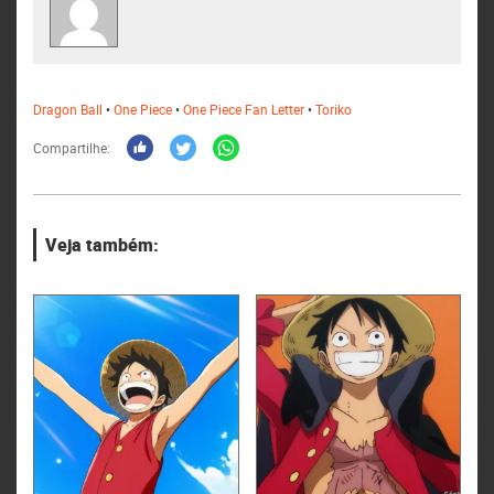
Dragon Ball
•
One Piece
•
One Piece Fan Letter
•
Toriko
Compartilhe:
Veja também: