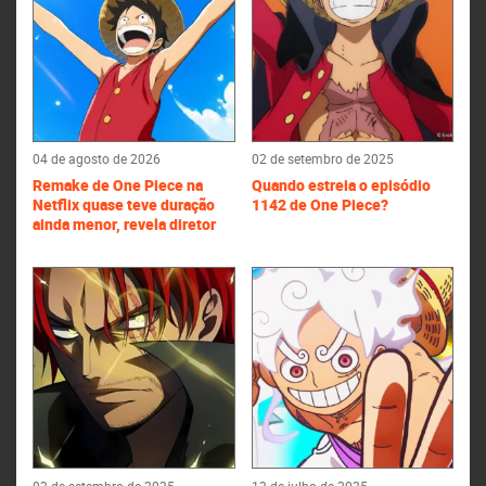
04 de agosto de 2026
02 de setembro de 2025
Remake de One Piece na
Quando estreia o episódio
Netflix quase teve duração
1142 de One Piece?
ainda menor, revela diretor
02 de setembro de 2025
13 de julho de 2025