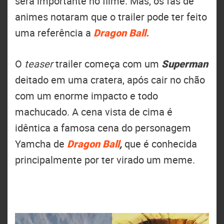
será importante no filme. Mas, os fãs de
animes notaram que o trailer pode ter feito
uma referência a
Dragon Ball.
O
teaser
trailer começa com um
Superman
deitado em uma cratera, após cair no chão
com um enorme impacto e todo
machucado. A cena vista de cima é
idêntica a famosa cena do personagem
Yamcha de
Dragon Ball
,
que é conhecida
principalmente por ter virado um meme.