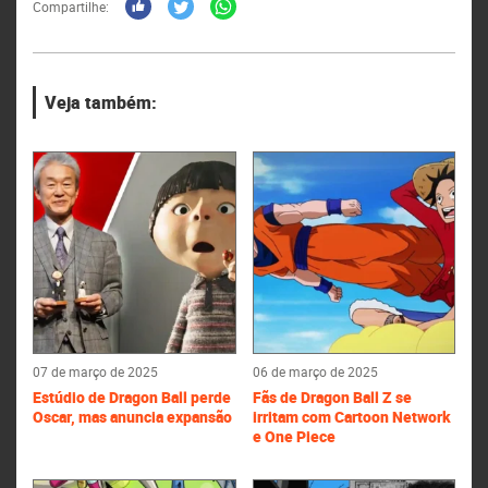
Compartilhe:
Veja também:
07 de março de 2025
06 de março de 2025
Estúdio de Dragon Ball perde
Fãs de Dragon Ball Z se
Oscar, mas anuncia expansão
irritam com Cartoon Network
e One Piece