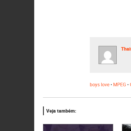
Thai
boys love
•
MPEG
•
Veja também: