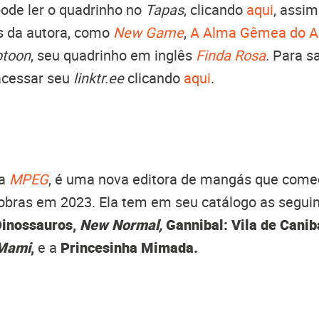
de ler o quadrinho no
Tapas
, clicando
aqui
, assi
s da autora, como
New Game
,
A Alma Gêmea do A
toon
, seu quadrinho em inglês
Finda Rosa
. Para s
acessar seu
linktr.ee
clicando
aqui
.
ra
MPEG
, é uma nova editora de mangás que come
obras em 2023. Ela tem em seu catálogo as seguin
Dinossauros,
New Normal,
Gannibal: Vila de Canib
Mami
,
e a
Princesinha Mimada.