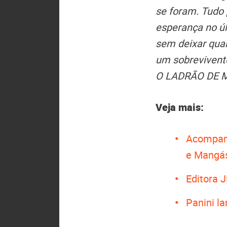
se foram. Tudo 
esperança no ú
sem deixar qual
um sobrevivente
O LADRÃO DE
Veja mais:
Acompan
e Mangá
Editora J
Panini l