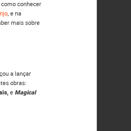
m como conhecer
njo
, e na
aber mais sobre
çou a lançar
tes obras:
ais,
e
Magical