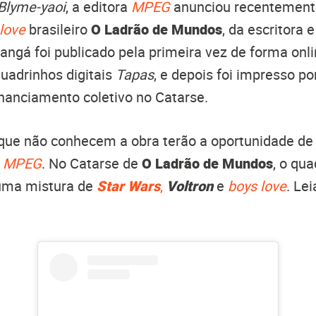
Blyme-yaoi
, a editora
MPEG
anunciou recentemente
love
brasileiro
O Ladrão de Mundos
, da escritora e
angá foi publicado pela primeira vez de forma onli
uadrinhos digitais
Tapas
, e depois foi impresso p
nanciamento coletivo no Catarse.
que não conhecem a obra terão a oportunidade de a
a
MPEG
. No Catarse de
O Ladrão de Mundos
, o qua
uma mistura de
Star Wars
,
Voltron
e
boys love
. Le