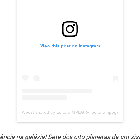
View this post on Instagram
A post shared by Editora MPEG (@editorampeg)
cia na galáxia! Sete dos oito planetas de um sis