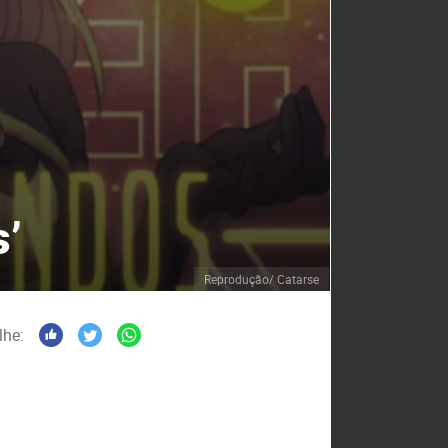
s’
Reprodução/ Catarse
lhe: