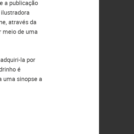
 a publicação
 ilustradora
ne, através da
or meio de uma
dquiri-la por
drinho é
ia uma sinopse a