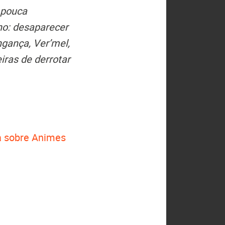
 pouca
no: desaparecer
ngança, Ver’mel,
iras de derrotar
 sobre Animes