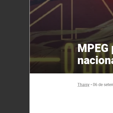
MPEG p
nacion
Thaisy
•
06 de sete