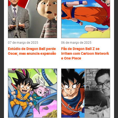
07 de março de 2025
06 de março de 2025
Estúdio de Dragon Ball perde
Fãs de Dragon Ball Z se
Oscar, mas anuncia expansão
irritam com Cartoon Network
e One Piece