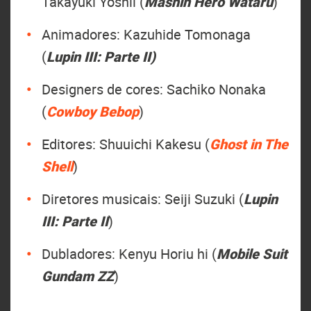
Takayuki Yoshii (
Mashin Hero Wataru
)
Animadores: Kazuhide Tomonaga
(
Lupin III: Parte II)
Designers de cores: Sachiko Nonaka
(
Cowboy Bebop
)
Editores: Shuuichi Kakesu (
Ghost in The
Shell
)
Diretores musicais: Seiji Suzuki (
Lupin
III: Parte II
)
Dubladores: Kenyu Horiu hi (
Mobile Suit
Gundam ZZ
)